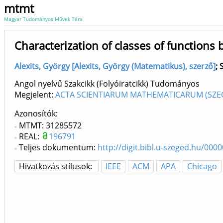
mtmt
Magyar Tudományos Művek Tára
Characterization of classes of functions
Alexits, György [Alexits, György (Matematikus), szerző]
;
Angol nyelvű Szakcikk (Folyóiratcikk) Tudományos
Megjelent:
ACTA SCIENTIARUM MATHEMATICARUM (SZEG
Azonosítók
MTMT: 31285572
REAL:
196791
Teljes dokumentum:
http://digit.bibl.u-szeged.hu/0
Hivatkozás stílusok:
IEEE
ACM
APA
Chicago