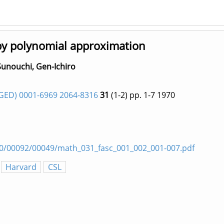
 by polynomial approximation
Sunouchi, Gen-Ichiro
ED) 0001-6969 2064-8316
31
(1-2)
pp. 1-7
1970
0000/00092/00049/math_031_fasc_001_002_001-007.pdf
Harvard
CSL