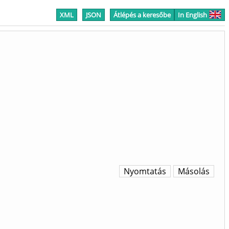
XML
JSON
Átlépés a keresőbe
In English
Nyomtatás
Másolás