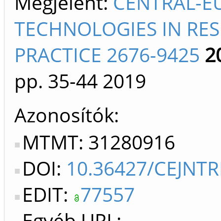
Megjelent:
CENTRAL-E
TECHNOLOGIES IN RE
PRACTICE 2676-9425
2
pp. 35-44
2019
Azonosítók
MTMT: 31280916
DOI:
10.36427/CEJNTR
EDIT:
77557
Egyéb URL: