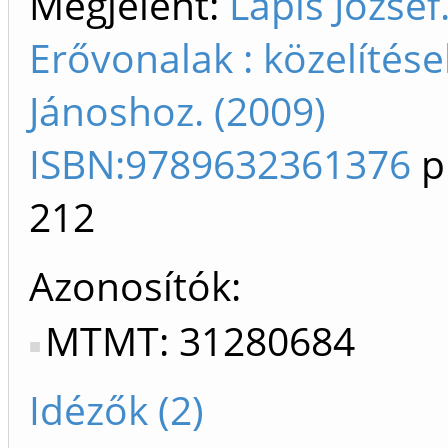
Megjelent:
Lapis József
Erővonalak : közelítés
Jánoshoz. (2009)
ISBN:9789632361376
p
212
Azonosítók
MTMT: 31280684
Idézők (2)