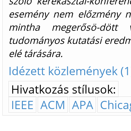
szóló kerekasztal-konferen
esemény nem előzmény nél
mintha megerősö-dött 
tudományos kutatási ered
elé tárására.
Idézett közlemények (1
Hivatkozás stílusok:
IEEE
ACM
APA
Chica