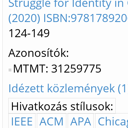
Struggle for Identity 
(2020) ISBN:97817892
124-149
Azonosítók
MTMT: 31259775
Idézett közlemények (1
Hivatkozás stílusok:
IEEE
ACM
APA
Chica