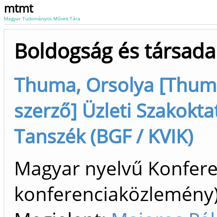
mtmt
Magyar Tudományos Művek Tára
Boldogság és társad
Thuma, Orsolya [Thuma,
szerző] Üzleti Szakokta
Tanszék (BGF / KVIK)
Magyar nyelvű Konfer
konferenciaközlemén