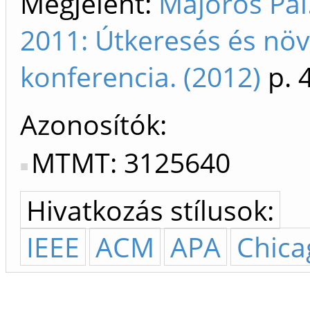
Megjelent:
Majoros Pá
2011: Útkeresés és nö
konferencia. (2012)
p. 
Azonosítók
MTMT: 3125640
Hivatkozás stílusok:
IEEE
ACM
APA
Chica