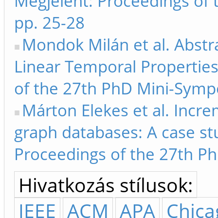
Megjelent: Proceedings of
pp. 25-28
Mondok Milán et al. Abst
Linear Temporal Properties
of the 27th PhD Mini-Symp
Márton Elekes et al. Incr
graph databases: A case st
Proceedings of the 27th P
Hivatkozás stílusok:
IEEE
ACM
APA
Chica