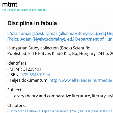
mtmt
The Hungarian Scientific Bibliography
Disciplina in fabula
Lózsi, Tamás [Lózsi, Tamás (alkalmazott nyelv...), ed.]
[Pölcz, Ádám (Nyelvtudomány), ed.] Department of Hung
Hungarian Study collection (Book) Scientific
Published: ELTE Eötvös Kiadó Kft., Bp, Hungary, 241 p.
2
Identifiers
MTMT: 31239407
ISBN:
9789634891994
Teljes dokumentum:
http://www.eltereader.hu/media/
Subjects:
Literary theory and comparative literature, literary sty
Chapters
Both Mária Gabriella. Tájkép a mesében. (2020) In: Disciplina in fabula