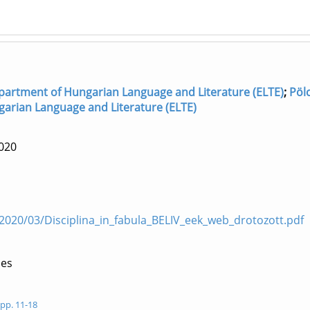
 Department of Hungarian Language and Literature (ELTE)
;
Pöl
arian Language and Literature (ELTE)
020
2020/03/Disciplina_in_fabula_BELIV_eek_web_drotozott.pdf
les
 pp. 11-18