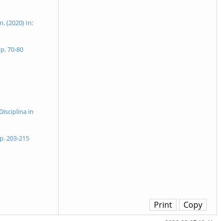
 (2020) In:
pp. 70-80
isciplina in
pp. 203-215
Print
Copy