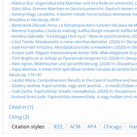
Márkus Éva. Ungarndeutsche Märchen und ihre Rolle im Unterricht. (202
Gölcz Mira. Grimms Märchen im Deutschunterricht: Deutsch lernen mit
Kerényi-Nagy Levelente. A Grimm mesék horrorisztikus elemeinek meg
Disciplina in fabula pp. 49-61
Bereczkiné Záluszki Anna. Le fantastique dans l’univers fabuleux de Mau
Merényi Hajnalka. Csoda és valóság: Kaffka Margit meséiről: Kaffka Mar
Kemény Gabriella. "A boldoggá tévő nyúl." Mese és pszichodráma. (2020
Lózsi Tamás. Mesebeszéd. A mese retorikai elemzése. (2020) In: Discipl
Gaál-Horváth Krisztina. Mondatátszövődés a mesékben. (2020) In: Disc
Kusper Judit. Elágazó meseösvények kertje: Nők, állatvőlegények és p
Tóth Brigitta et al. Nőkép az Óperenciás-tengeren túl. (2020) In: Discip
Klein Ágnes. Bilderbücher und Sprachförderung. (2020) In: Disciplina i
Papp Melinda. A mese mint speciálisan emberi tanulási és tanítási f
fabula pp. 174-187
Laczkó Mária. Comprehension Results in the Case of Auditive and Audiov
Gődény Andrea. Papír/színház, vagy amit akartok...: A mesÉ(LÉS)ben rejl
Csák Zsófia. Papírszínház: Kreatív mesealkotás. (2020) In: Disciplina in
Koósné Sinkó Judit. Papírszínház-meseműhely. A nagy hullám című mes
Cited in (1)
Citing (2)
Citation styles:
IEEE
ACM
APA
Chicago
Ha