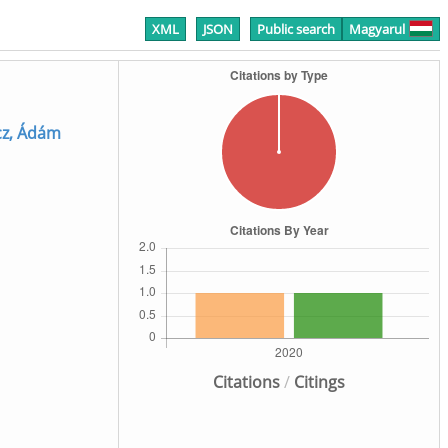
XML
JSON
Public search
Magyarul
cz, Ádám
Citations
/
Citings