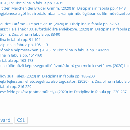
0) In: Disciplina in fabula pp. 19-31
 den Märchen der Brüder Grimm. (2020) In: Disciplina in fabula pp. 41-48
jelenése a gótikus irodalomban, a vámpírmitológiában és filmművészetben.
rice Carême – Le petit vieux. (2020) In: Disciplina in fabula pp. 62-69
git Halálának 100. évfordulójára emlékezve. (2020) In: Disciplina in fabula 
) In: Disciplina in fabula pp. 83-90
ina in fabula pp. 91-104
iplina in fabula pp. 105-113
róbák a népmesékben. (2020) In: Disciplina in fabula pp. 140-151
lina in fabula pp. 151-160
n fabula pp. 163-173
orma különböző képességprofilú óvodáskorú gyermekek esetében. (2020) In: D
isual Tales. (2020) In: Disciplina in fabula pp. 188-200
ő fejlesztési lehetőségek az alsó tagozaton. (2020) In: Disciplina in fabula 
 fabula pp. 216-229
e feldolgozása (drámaműhely). (2020) In: Disciplina in fabula pp. 230-237
rvard
CSL