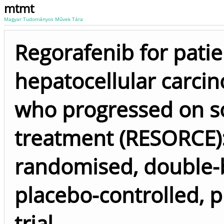
mtmt
Magyar Tudományos Művek Tára
Regorafenib for patie
hepatocellular carci
who progressed on s
treatment (RESORCE):
randomised, double-b
placebo-controlled, 
trial