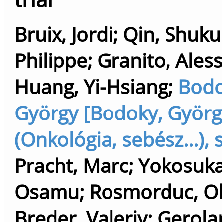
Bruix, Jordi
;
Qin, Shuku
Philippe
;
Granito, Ales
Huang, Yi-Hsiang
;
Bodo
György [Bodoky, Györg
(Onkológia, sebész...), 
Pracht, Marc
;
Yokosuka
Osamu
;
Rosmorduc, Ol
Breder, Valeriy
;
Gerola