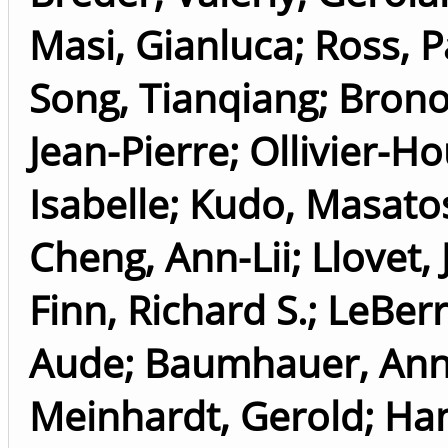
Masi, Gianluca
;
Ross, Pa
Song, Tianqiang
;
Brono
Jean-Pierre
;
Ollivier-H
Isabelle
;
Kudo, Masato
Cheng, Ann-Lii
;
Llovet,
Finn, Richard S.
;
LeBerr
Aude
;
Baumhauer, Ann
Meinhardt, Gerold
;
Han