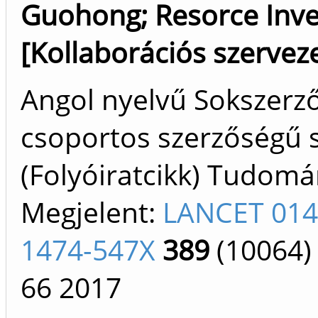
Guohong
;
Resorce Inve
[Kollaborációs szerveze
Angol nyelvű Sokszerz
csoportos szerzőségű 
(Folyóiratcikk) Tudom
Megjelent:
LANCET 014
1474-547X
389
(10064)
66
2017