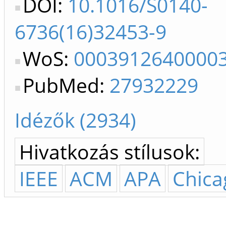
DOI:
10.1016/S0140-
6736(16)32453-9
WoS:
0003912640000
PubMed:
27932229
Idézők (2934)
Hivatkozás stílusok:
IEEE
ACM
APA
Chica