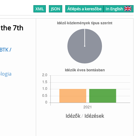
XML
JSON
Átlépés a keresőbe
In English
 the 7th
 BTK /
ologia
Idézők
/
Idézések