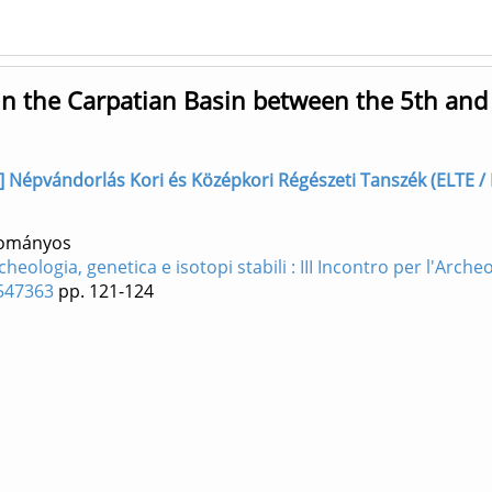
in the Carpatian Basin between the 5th and
ző] Népvándorlás Kori és Középkori Régészeti Tanszék (ELTE /
dományos
cheologia, genetica e isotopi stabili : III Incontro per l'Arche
9547363
pp. 121-124