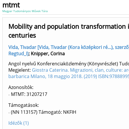
mtmt
Magyar Tudományos Művek Tára
Mobility and population transformation 
centuries
Vida, Tivadar [Vida, Tivadar (Kora középkori ré...), szer
Regtud_I)
;
Knipper, Corina
Angol nyelvű Konferenciaközlemény (Könyvrészlet) Tu
Megjelent:
Giostra Caterina. Migrazioni, clan, culture: ar
barbarica Milano, 18 maggio 2018. (2019) ISBN:978889
Azonosítók
MTMT: 31207217
Támogatások:
(NN 113157) Támogató: NKFIH
Idézők (1)