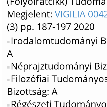
(Folyóiratcikk) Tudom
Megjelent:
VIGILIA 004
(3)
pp. 187-197
2020
Irodalomtudományi Bi
A
Néprajztudományi Biz
Filozófiai Tudományo
Bizottság: A
Régészeti Tudományo