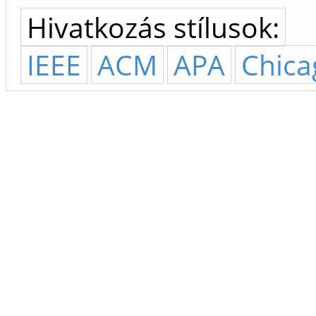
Hivatkozás stílusok:
IEEE
ACM
APA
Chica