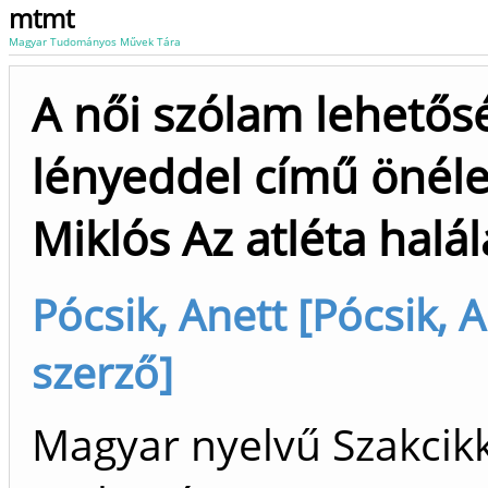
mtmt
Magyar Tudományos Művek Tára
A női szólam lehetősé
lényeddel című önéle
Miklós Az atléta hal
Pócsik, Anett [Pócsik, A
szerző]
Magyar nyelvű Szakcikk 