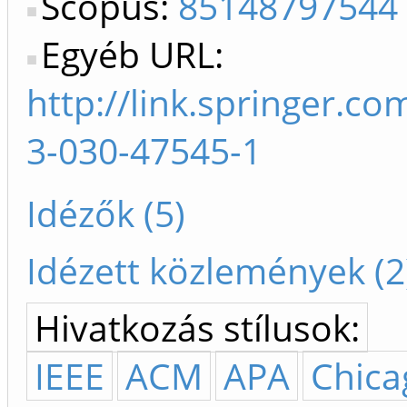
Scopus:
85148797544
Egyéb URL:
http://link.springer.c
3-030-47545-1
Idézők (5)
Idézett közlemények (2
Hivatkozás stílusok:
IEEE
ACM
APA
Chica