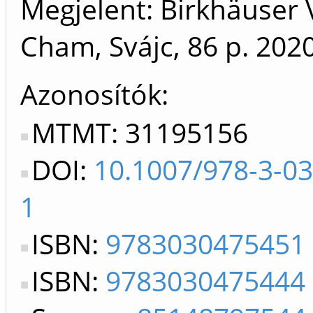
Megjelent: Birkhäuser 
Cham, Svájc, 86 p.
202
Azonosítók
MTMT: 31195156
DOI:
10.1007/978-3-0
1
ISBN:
9783030475451
ISBN:
9783030475444