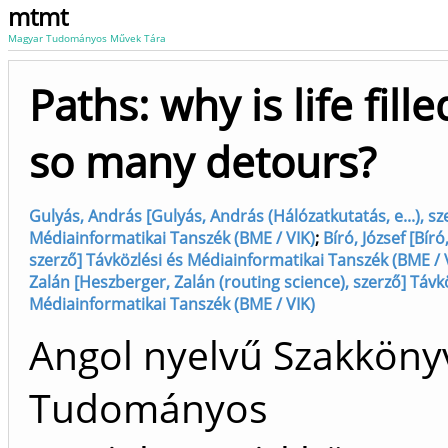
mtmt
Magyar Tudományos Művek Tára
Paths: why is life fill
so many detours?
Gulyás, András [Gulyás, András (Hálózatkutatás, e...), sz
Médiainformatikai Tanszék (BME / VIK)
;
Bíró, József [Bíró
szerző] Távközlési és Médiainformatikai Tanszék (BME / 
Zalán [Heszberger, Zalán (routing science), szerző] Távk
Médiainformatikai Tanszék (BME / VIK)
Angol nyelvű Szakköny
Tudományos