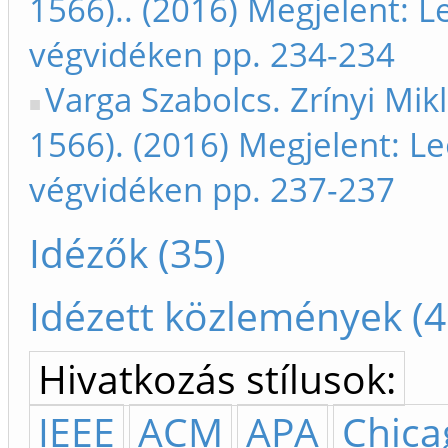
1566).. (2016) Megjelent: L
végvidéken pp. 234-234
Varga Szabolcs. Zrínyi Mik
1566). (2016) Megjelent: L
végvidéken pp. 237-237
Idézők (35)
Idézett közlemények (4
Hivatkozás stílusok:
IEEE
ACM
APA
Chica