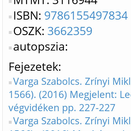
ISBN:
9786155497834
OSZK:
3662359
autopszia:
Fejezetek
Varga Szabolcs. Zrínyi Mik
1566). (2016) Megjelent: L
végvidéken pp. 227-227
Varga Szabolcs. Zrínyi Mik