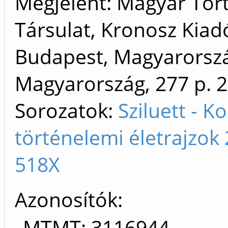
Megjelent: Magyar Tör
Társulat, Kronosz Kiad
Budapest, Magyarorszá
Magyarország, 277 p.
2
Sorozatok:
Sziluett - K
történelemi életrajzok
518X
Azonosítók
MTMT: 3116944