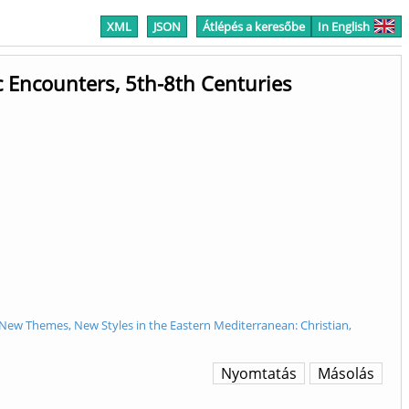
XML
JSON
Átlépés a keresőbe
In English
c Encounters, 5th-8th Centuries
t: New Themes, New Styles in the Eastern Mediterranean: Christian,
Nyomtatás
Másolás