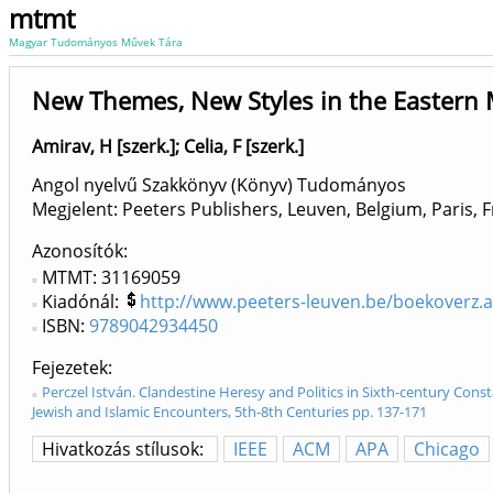
mtmt
Magyar Tudományos Művek Tára
New Themes, New Styles in the Eastern M
Amirav, H [szerk.]
;
Celia, F [szerk.]
Angol nyelvű Szakkönyv (Könyv) Tudományos
Megjelent: Peeters Publishers, Leuven, Belgium, Paris, Fr
Azonosítók
MTMT: 31169059
Kiadónál:
http://www.peeters-leuven.be/boekoverz.
ISBN:
9789042934450
Fejezetek
Perczel István. Clandestine Heresy and Politics in Sixth-century Cons
Jewish and Islamic Encounters, 5th-8th Centuries pp. 137-171
Hivatkozás stílusok:
IEEE
ACM
APA
Chicago