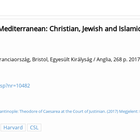
editerranean: Christian, Jewish and Islami
anciaország, Bristol, Egyesült Királyság / Anglia, 268 p.
2017
asp?nr=10482
tantinople: Theodore of Caesarea at the Court of Justinian. (2017) Megjelen
Harvard
CSL