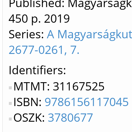
Published: Magyarságku
450 p.
2019
Series:
A Magyarságkut
2677-0261, 7.
Identifiers
MTMT: 31167525
ISBN:
9786156117045
OSZK:
3780677