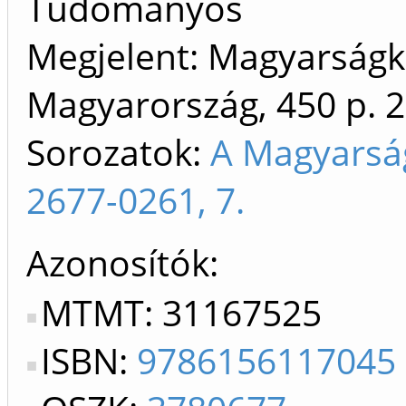
Tudományos
Megjelent: Magyarságku
Magyarország, 450 p.
2
Sorozatok:
A Magyarság
2677-0261, 7.
Azonosítók
MTMT: 31167525
ISBN:
9786156117045