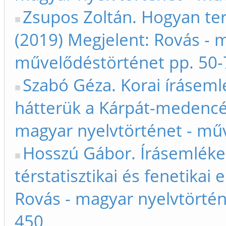
Zsupos Zoltán. Hogyan terj
(2019) Megjelent: Rovás - 
művelődéstörténet pp. 50-
Szabó Géza. Korai írásemlé
hátterük a Kárpát-medencé
magyar nyelvtörténet - mű
Hosszú Gábor. Írásemléke
térstatisztikai és fenetikai
Rovás - magyar nyelvtörtén
450