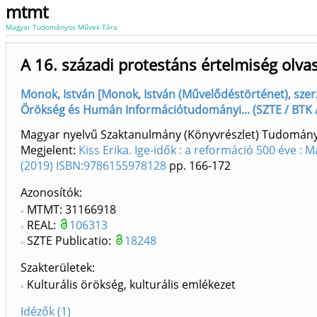
mtmt
Magyar Tudományos Művek Tára
A 16. századi protestáns értelmiség ol
Monok, István [Monok, István (Művelődéstörténet), sze
Örökség és Humán Információtudományi... (SZTE / BTK /
Magyar nyelvű Szaktanulmány (Könyvrészlet) Tudomán
Megjelent:
Kiss Erika. Ige-idők : a reformáció 500 éve :
(2019) ISBN:9786155978128
pp. 166-172
Azonosítók
MTMT: 31166918
REAL:
106313
SZTE Publicatio:
18248
Szakterületek:
Kulturális örökség, kulturális emlékezet
Idézők (1)