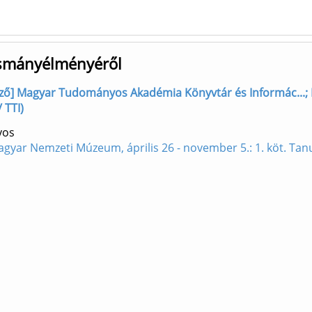
vasmányélményéről
rző] Magyar Tudományos Akadémia Könyvtár és Informác...; K
 TTI)
yos
 Magyar Nemzeti Múzeum, április 26 - november 5.: 1. köt. Ta