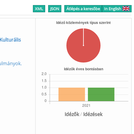
XML
JSON
Átlépés a keresőbe
In English
ulturális
nulmányok.
Idézők
/
Idézések