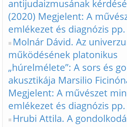
antijudaizmusának kérdésé
(2020) Megjelent: A művés
emlékezet és diagnózis pp.
Molnár Dávid. Az univerz
működésének platonikus
„húrelmélete”: A sors és g
akusztikája Marsilio Ficinón
Megjelent: A művészet min
emlékezet és diagnózis pp.
Hrubi Attila. A gondolkodá