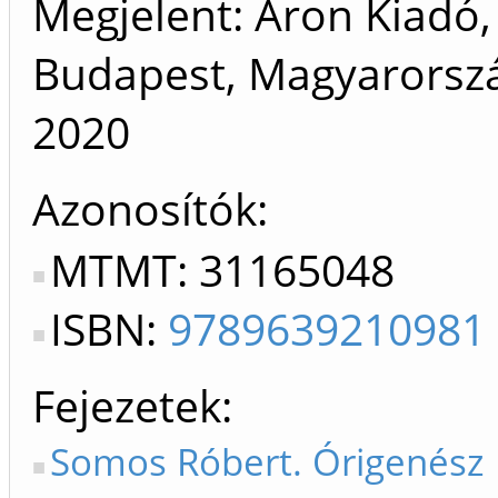
Megjelent: Áron Kiadó,
Budapest, Magyarorszá
2020
Azonosítók
MTMT: 31165048
ISBN:
9789639210981
Fejezetek
Somos Róbert. Órigenész