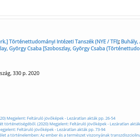
zerk.] Történettudományi Intézeti Tanszék (NYE / TFI)
;
Buhály, 
lay, György Csaba [Szoboszlay, György Csaba (Történettudo
szág, 330 p.
2020
20) Megjelent: Feltáruló jövőképek - Lezáratlan akták pp. 26-54
ét történetiségéből. (2020) Megjelent: Feltáruló jövőképek - Lezáratlan akták
Megjelent: Feltáruló jövőképek - Lezáratlan akták pp. 73-94
élet a történelemben: Az ember és a természet viszonyának transzdiszcioliná