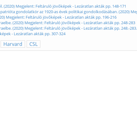
él. (2020) Megjelent: Feltáruló jövőképek - Lezáratlan akták pp. 148-171
 patrióta gondolatkör az 1920-as évek politikai gondolkodásában. (2020) Meg
20) Megjelent: Feltáruló jövőképek - Lezáratlan akták pp. 196-216
Izraelbe. (2020) Megjelent: Feltáruló jövőképek - Lezáratlan akták pp. 248-283
zraelbe. (2020) Megjelent: Feltáruló jövőképek - Lezáratlan akták pp. 248.-283.
őképek - Lezáratlan akták pp. 307-324
Harvard
CSL