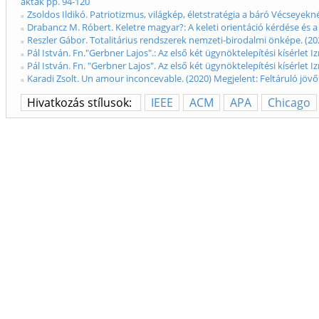
akták pp. 94-120
Zsoldos Ildikó. Patriotizmus, világkép, életstratégia a báró Vécseyekn
Drabancz M. Róbert. Keletre magyar?: A keleti orientáció kérdése és a
Reszler Gábor. Totalitárius rendszerek nemzeti-birodalmi önképe. (20
Pál István. Fn."Gerbner Lajos".: Az első két ügynöktelepítési kísérlet 
Pál István. Fn. "Gerbner Lajos". Az első két ügynöktelepítési kísérlet I
Karadi Zsolt. Un amour inconcevable. (2020) Megjelent: Feltáruló jöv
Hivatkozás stílusok:
IEEE
ACM
APA
Chicago