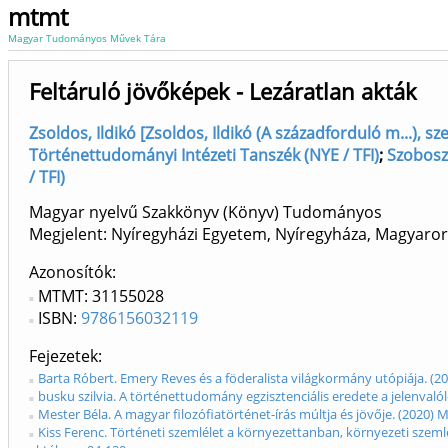
mtmt
Magyar Tudományos Művek Tára
Feltáruló jövőképek - Lezáratlan akták
Zsoldos, Ildikó [Zsoldos, Ildikó (A századforduló m...), s
Történettudományi Intézeti Tanszék (NYE / TFI)
;
Szobosz
/ TFI)
Magyar nyelvű Szakkönyv (Könyv) Tudományos
Megjelent: Nyíregyházi Egyetem, Nyíregyháza, Magyaror
Azonosítók
MTMT: 31155028
ISBN:
9786156032119
Fejezetek
Barta Róbert. Emery Reves és a föderalista világkormány utópiája. (20
busku szilvia. A történettudomány egzisztenciális eredete a jelenvalól
Mester Béla. A magyar filozófiatörténet-írás múltja és jövője. (2020) 
Kiss Ferenc. Történeti szemlélet a környezettanban, környezeti szeml