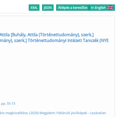
XML
JSON
Átlépés a keresőbe
In English
Attila [Buhály, Attila (Történettudomány), szerk.]
mány), szerk.] Történettudományi Intézeti Tanszék (NYE
 pp. 55-73
ris megközelítése. (2020) Megjelent: Feltáruló jövőképek - Lezáratlan