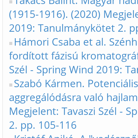
Takács Bálint. Magyar hadi
(1915-1916). (2020) Megjele
2019: Tanulmánykötet 2. p
Hámori Csaba et al. Szénh
fordított fázisú kromatográ
Szél - Spring Wind 2019: T
Szabó Kármen. Potenciális
aggregálódásra való hajlam
Megjelent: Tavaszi Szél - 
2. pp. 105-116