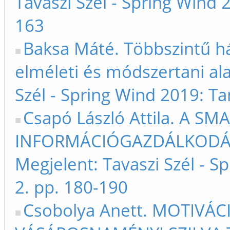
Tavaszi Szél - Spring Wind
163
Baksa Máté. Többszintű há
elméleti és módszertani ala
Szél - Spring Wind 2019: T
Csapó László Attila. A SM
INFORMÁCIÓGAZDÁLKODÁSI
Megjelent: Tavaszi Szél - 
2. pp. 180-190
Csobolya Anett. MOTIVÁC