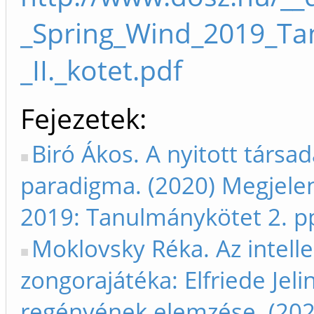
_Spring_Wind_2019_Ta
_II._kotet.pdf
Fejezetek
Biró Ákos. A nyitott társa
paradigma. (2020) Megjelent
2019: Tanulmánykötet 2. p
Moklovsky Réka. Az intelle
zongorajátéka: Elfriede Je
regényének elemzése. (2020