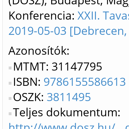
Konferencia:
XXII. Tav
2019-05-03 [Debrecen,
Azonosítók
MTMT: 31147795
ISBN:
9786155586613
OSZK:
3811495
Teljes dokumentum:
http://www.dosz.hu/__