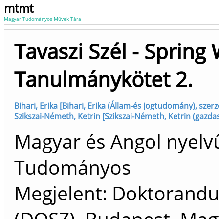
mtmt
Magyar Tudományos Művek Tára
Tavaszi Szél - Spring
Tanulmánykötet 2.
Bihari, Erika [Bihari, Erika (Állam-és jogtudomány), szerz
Szikszai-Németh, Ketrin [Szikszai-Németh, Ketrin (gazd
Magyar és Angol nyelv
Tudományos
Megjelent: Doktorandu
(DOSZ), Budapest, Mag