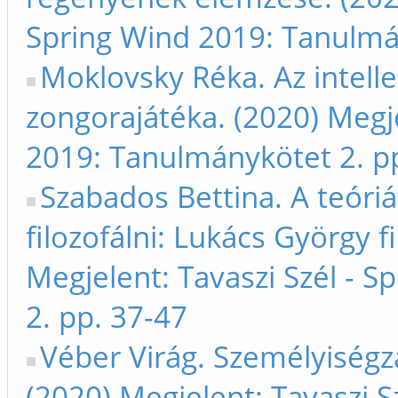
Spring Wind 2019: Tanulmá
Moklovsky Réka. Az intelle
zongorajátéka. (2020) Megje
2019: Tanulmánykötet 2. p
Szabados Bettina. A teóriát
filozofálni: Lukács György f
Megjelent: Tavaszi Szél - 
2. pp. 37-47
Véber Virág. Személyiségza
(2020) Megjelent: Tavaszi S