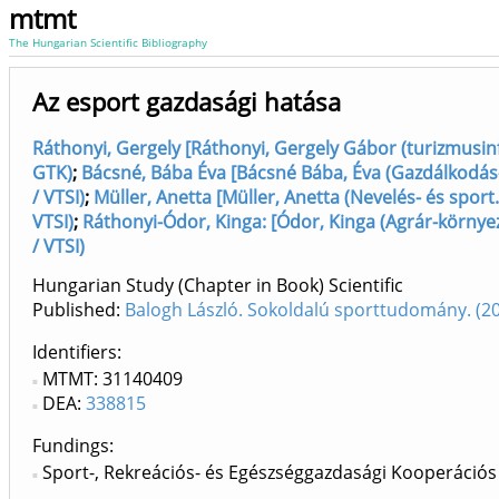
mtmt
The Hungarian Scientific Bibliography
Az esport gazdasági hatása
Ráthonyi, Gergely [Ráthonyi, Gergely Gábor (turizmusinfo
GTK)
;
Bácsné, Bába Éva [Bácsné Bába, Éva (Gazdálkodás-
/ VTSI)
;
Müller, Anetta [Müller, Anetta (Nevelés- és spor
VTSI)
;
Ráthonyi-Ódor, Kinga: [Ódor, Kinga (Agrár-környe
/ VTSI)
Hungarian Study (Chapter in Book) Scientific
Published:
Balogh László. Sokoldalú sporttudomány. (
Identifiers
MTMT: 31140409
DEA:
338815
Fundings:
Sport-, Rekreációs- és Egészséggazdasági Kooperációs