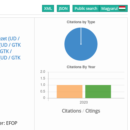
XML
JSON
Public search
Magyarul
ézet (UD /
 (UD / GTK
 GTK /
 (UD / GTK
Citations
/
Citings
er: EFOP