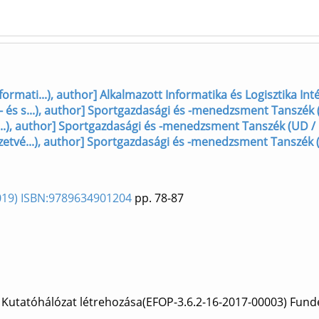
rmati...), author] Alkalmazott Informatika és Logisztika Int
 és s...), author] Sportgazdasági és -menedzsment Tanszék
t...), author] Sportgazdasági és -menedzsment Tanszék (UD /
zetvé...), author] Sportgazdasági és -menedzsment Tanszék
2019) ISBN:9789634901204
pp. 78-87
 Kutatóhálózat létrehozása(EFOP-3.6.2-16-2017-00003) Fund