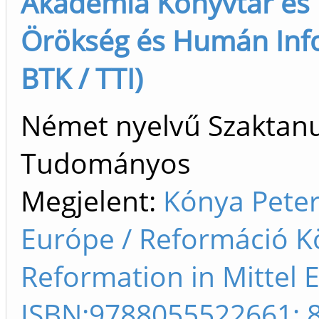
Akadémia Könyvtár és I
Örökség és Humán Info
BTK / TTI)
Német nyelvű Szaktanu
Tudományos
Megjelent:
Kónya Peter
Európe / Reformáció K
Reformation in Mittel E
ISBN:9788055522661; 