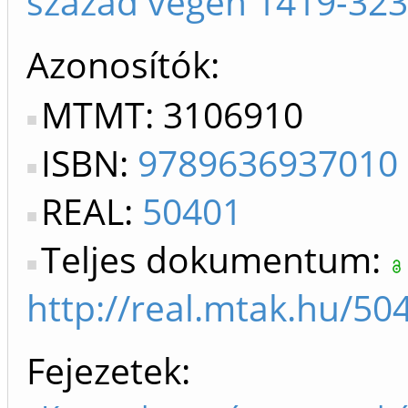
század végén 1419-323
Azonosítók
MTMT: 3106910
ISBN:
9789636937010
REAL:
50401
Teljes dokumentum:
http://real.mtak.hu/
Fejezetek