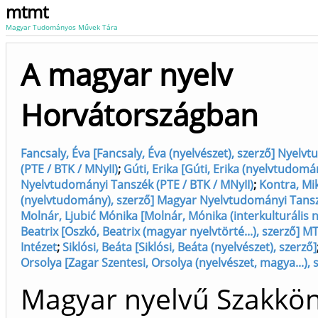
mtmt
Magyar Tudományos Művek Tára
A magyar nyelv
Horvátországban
Fancsaly, Éva [Fancsaly, Éva (nyelvészet), szerző] Nyel
(PTE / BTK / MNyII)
;
Gúti, Erika [Gúti, Erika (nyelvtudomá
Nyelvtudományi Tanszék (PTE / BTK / MNyII)
;
Kontra, Mik
(nyelvtudomány), szerző] Magyar Nyelvtudományi Tansz
Molnár, Ljubić Mónika [Molnár, Mónika (interkulturális n..
Beatrix [Oszkó, Beatrix (magyar nyelvtörté...), szerző]
Intézet
;
Siklósi, Beáta [Siklósi, Beáta (nyelvészet), szerző]
Orsolya [Zagar Szentesi, Orsolya (nyelvészet, magya...), 
Magyar nyelvű Szakkö