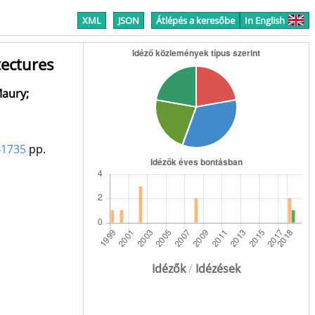
XML
JSON
Átlépés a keresőbe
In English
tectures
Maury
;
41735
pp.
Idézők
/
Idézések