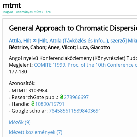
mtmt
Magyar Tudományos Művek Tára
General Approach to Chromatic Dispersio
Attila, Hilt ✉ [Hilt, Attila (Távközlés és info...), szerző
Béatrice, Cabon
;
Anee, Vilcot
;
Luca, Giacotto
Angol nyelvű Konferenciaközlemény (Könyvrészlet) Tu
Megjelent:
COMITE '1999. Proc. of the 10th Conference
177-180
Azonosítók
MTMT: 3103984
ResearchGate publ.:
278966697
Handle:
10890/15791
Google scholar:
7845856115898403691
Idézők (9)
Idézett közlemények (7)