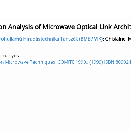
n Analysis of Microwave Optical Link Archi
] Mikrohullámú Híradástechnika Tanszék (BME / VIK)
;
Ghislaine, 
dományos
 on Microwave Techniques, COMITE’1999.. (1999) ISBN:80902