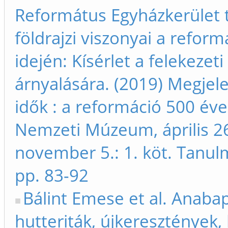
Református Egyházkerület t
földrajzi viszonyai a reform
idején: Kísérlet a felekezet
árnyalására. (2019) Megjele
idők : a reformáció 500 év
Nemzeti Múzeum, április 26
november 5.: 1. köt. Tanu
pp. 83-92
Bálint Emese et al. Anabap
hutteriták, újkeresztények,