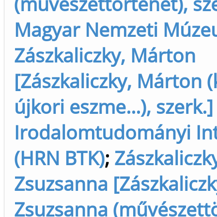
(művészettörténet), sze
Magyar Nemzeti Múz
Zászkaliczky, Márton
[Zászkaliczky, Márton 
újkori eszme...), szerk.]
Irodalomtudományi In
(HRN BTK)
;
Zászkaliczk
Zsuzsanna [Zászkaliczk
Zsuzsanna (művészettö