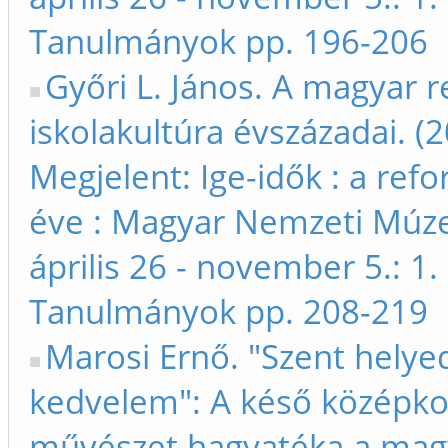
Tanulmányok pp. 196-206
Győri L. János. A magyar 
iskolakultúra évszázadai. (
Megjelent: Ige-idők : a ref
éve : Magyar Nemzeti Múz
április 26 - november 5.: 1. 
Tanulmányok pp. 208-219
Marosi Ernő. "Szent helye
kedvelem": A késő középko
művészet hagyatéka a mag