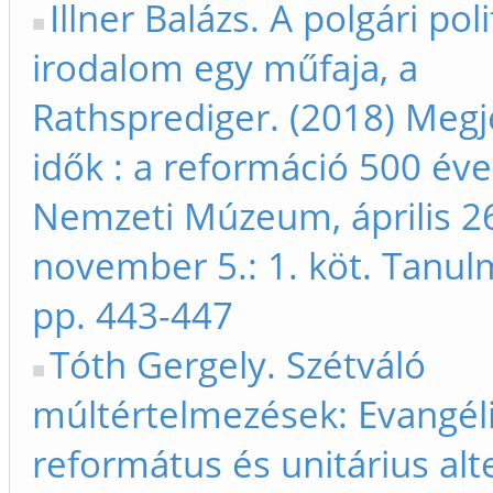
Illner Balázs. A polgári poli
irodalom egy műfaja, a
Rathsprediger. (2018) Megje
idők : a reformáció 500 év
Nemzeti Múzeum, április 26
november 5.: 1. köt. Tanu
pp. 443-447
Tóth Gergely. Szétváló
múltértelmezések: Evangéli
református és unitárius alt