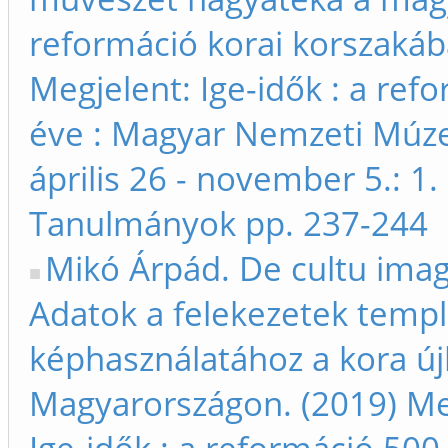
reformáció korai korszakáb
Megjelent: Ige-idők : a ref
éve : Magyar Nemzeti Múz
április 26 - november 5.: 1. 
Tanulmányok pp. 237-244
Mikó Árpád. De cultu ima
Adatok a felekezetek temp
képhasználatához a kora új
Magyarországon. (2019) Me