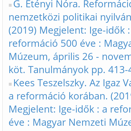
G. Etényi Nóra. Reformáci
nemzetközi politikai nyilvá
(2019) Megjelent: Ige-idők :
reformáció 500 éve : Magy
Múzeum, április 26 - novem
köt. Tanulmányok pp. 413-
Kees Teszelszky. Az Igaz Va
a reformáció korában. (201
Megjelent: Ige-idők : a ref
éve : Magyar Nemzeti Múz