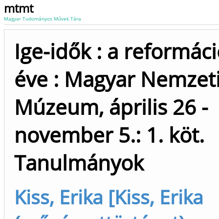
mtmt
Magyar Tudományos Művek Tára
Ige-idők : a reformác
éve : Magyar Nemzet
Múzeum, április 26 -
november 5.: 1. köt.
Tanulmányok
Kiss, Erika [Kiss, Erika