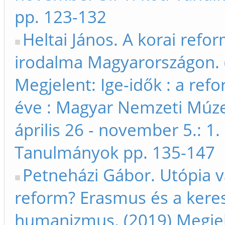
pp. 123-132
Heltai János. A korai refo
irodalma Magyarországon. 
Megjelent: Ige-idők : a ref
éve : Magyar Nemzeti Múz
április 26 - november 5.: 1. 
Tanulmányok pp. 135-147
Petneházi Gábor. Utópia 
reform? Erasmus és a kere
humanizmus. (2019) Megjel