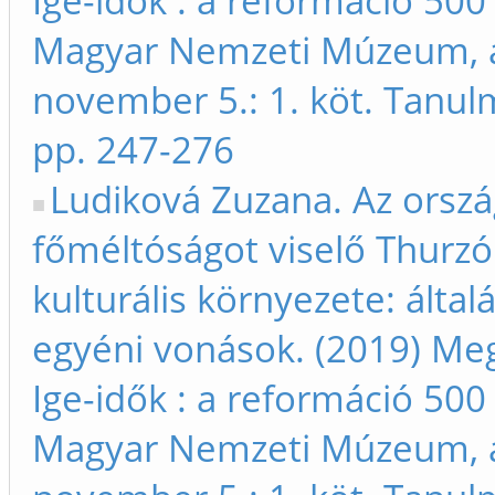
Ige-idők : a reformáció 500 
Magyar Nemzeti Múzeum, áp
november 5.: 1. köt. Tanu
pp. 247-276
Ludiková Zuzana. Az orsz
főméltóságot viselő Thurzó
kulturális környezete: által
egyéni vonások. (2019) Meg
Ige-idők : a reformáció 500 
Magyar Nemzeti Múzeum, áp