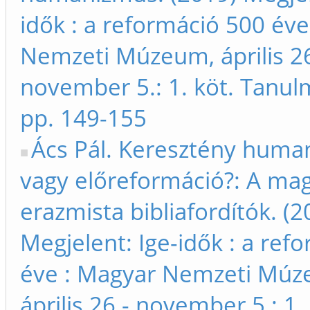
idők : a reformáció 500 év
Nemzeti Múzeum, április 26
november 5.: 1. köt. Tanu
pp. 149-155
Ács Pál. Keresztény hum
vagy előreformáció?: A ma
erazmista bibliafordítók. (2
Megjelent: Ige-idők : a ref
éve : Magyar Nemzeti Múz
április 26 - november 5.: 1. 