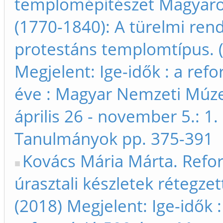
templomépítészet Magyar
(1770-1840): A türelmi rend
protestáns templomtípus. 
Megjelent: Ige-idők : a ref
éve : Magyar Nemzeti Múz
április 26 - november 5.: 1. 
Tanulmányok pp. 375-391
Kovács Mária Márta. Refo
úrasztali készletek rétegzet
(2018) Megjelent: Ige-idők :