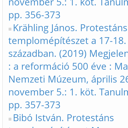
november 5.: 1. köt. Tanu
pp. 356-373
Krähling János. Protestáns
templomépítészet a 17-18.
században. (2019) Megjelen
: a reformáció 500 éve : M
Nemzeti Múzeum, április 26
november 5.: 1. köt. Tanu
pp. 357-373
Bibó István. Protestáns