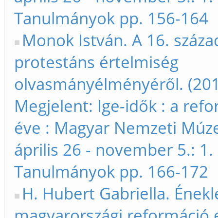
Tanulmányok pp. 156-164
Monok István. A 16. száza
protestáns értelmiség
olvasmányélményéről. (20
Megjelent: Ige-idők : a ref
éve : Magyar Nemzeti Múz
április 26 - november 5.: 1. 
Tanulmányok pp. 166-172
H. Hubert Gabriella. Énekl
magyarországi reformáció e