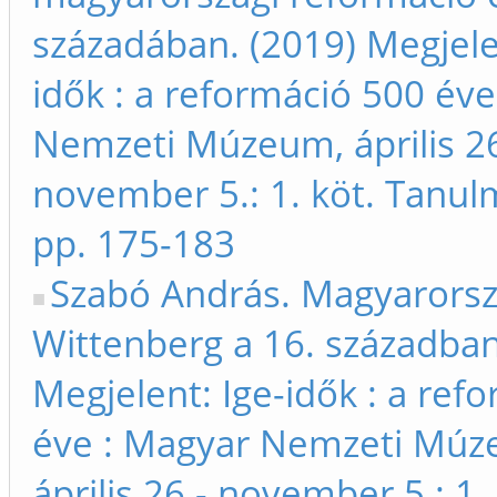
századában. (2019) Megjele
idők : a reformáció 500 év
Nemzeti Múzeum, április 26
november 5.: 1. köt. Tanu
pp. 175-183
Szabó András. Magyarorsz
Wittenberg a 16. században
Megjelent: Ige-idők : a ref
éve : Magyar Nemzeti Múz
április 26 - november 5.: 1. 