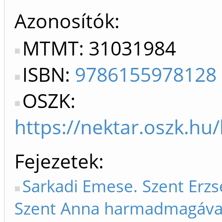
Azonosítók
MTMT: 31031984
ISBN:
9786155978128
OSZK:
https://nektar.oszk.h
Fejezetek
Sarkadi Emese. Szent Erzs
Szent Anna harmadmagával