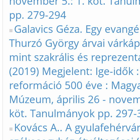
november 5.: 1. köt. Tanu
pp. 279-294
Galavics Géza. Egy evangél
Thurzó György árvai várkáp
mint szakrális és reprezentá
(2019) Megjelent: Ige-idők :
reformáció 500 éve : Magy
Múzeum, április 26 - novem
köt. Tanulmányok pp. 297-
Kovács A.. A gyulafehérvár