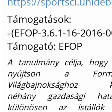
https://sportsci.unide
Támogatások:
(EFOP-3.6.1-16-2016-
Támogató: EFOP
A tanulmány célja, hogy á
nyújtson a For
Világbajnoksághoz ka
néhány gazdasági hatá
különösen az istállók