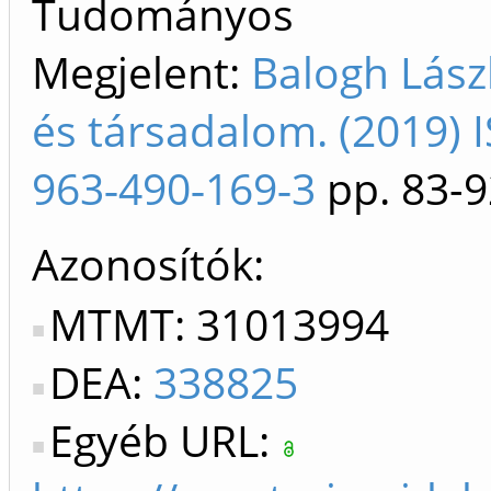
Tudományos
Megjelent:
Balogh Lász
és társadalom. (2019) 
963‐490‐169‐3
pp. 83-9
Azonosítók
MTMT: 31013994
DEA:
338825
Egyéb URL: