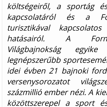
költségeiről, a sportág 
kapcsolatáról és a F
turisztikával kapcsolatos
hatásairól. A Fo
Világbajnokság egyik
legnépszerűbb sportesemén
idei évben 21 bajnoki ford
versenysorozatot világs
százmillió ember nézi. A ki
közöttszerepel a sport 