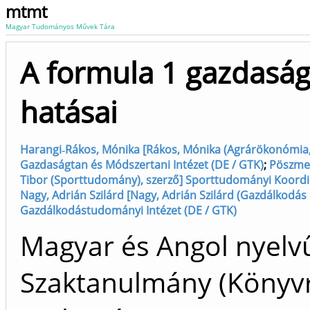
mtmt
Magyar Tudományos Művek Tára
A formula 1 gazdaság
hatásai
Harangi‐Rákos, Mónika [Rákos, Mónika (Agrárökonómia, G
Gazdaságtan és Módszertani Intézet (DE / GTK)
;
Pöszmet
Tibor (Sporttudomány), szerző] Sporttudományi Koordin
Nagy, Adrián Szilárd [Nagy, Adrián Szilárd (Gazdálkodás és
Gazdálkodástudományi Intézet (DE / GTK)
Magyar és Angol nyelv
Szaktanulmány (Könyvr