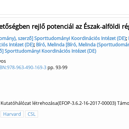
tőségben rejlő potenciál az Észak‐alföldi r
domány), szerző] Sporttudományi Koordinációs Intézet (DE)
;
iós Intézet (DE)
;
Bíró, Melinda [Bíró, Melinda (Sporttudomá
ző] Sporttudományi Koordinációs Intézet (DE)
yos
ISBN:978‐963‐490‐169‐3
pp. 93-99
s Kutatóhálózat létrehozása(EFOP-3.6.2-16-2017-00003) Tám
Harvard
CSL