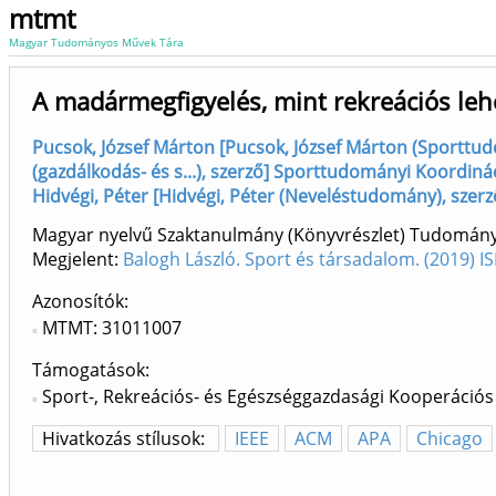
mtmt
Magyar Tudományos Művek Tára
A madármegfigyelés, mint rekreációs lehe
Pucsok, József Márton [Pucsok, József Márton (Sporttu
(gazdálkodás- és s...), szerző] Sporttudományi Koordinác
Hidvégi, Péter [Hidvégi, Péter (Neveléstudomány), szer
Magyar nyelvű Szaktanulmány (Könyvrészlet) Tudomán
Megjelent:
Balogh László. Sport és társadalom. (2019) 
Azonosítók
MTMT: 31011007
Támogatások:
Sport-, Rekreációs- és Egészséggazdasági Kooperáció
Hivatkozás stílusok:
IEEE
ACM
APA
Chicago