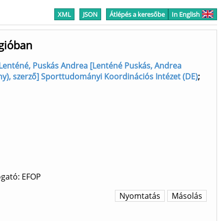
XML
JSON
Átlépés a keresőbe
In English
égióban
Lenténé, Puskás Andrea [Lenténé Puskás, Andrea
ny), szerző] Sporttudományi Koordinációs Intézet (DE)
;
ogató: EFOP
Nyomtatás
Másolás