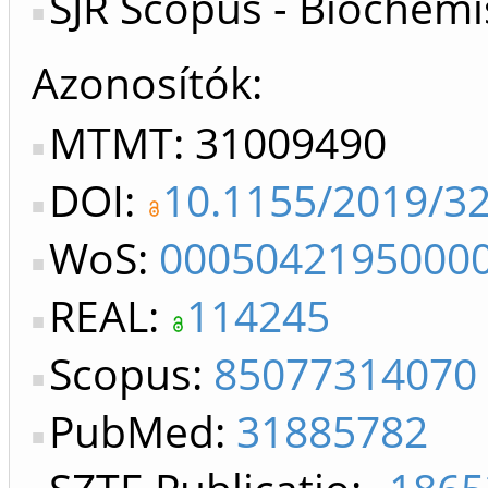
SJR Scopus - Biochemi
Azonosítók
MTMT: 31009490
DOI:
10.1155/2019/3
WoS:
0005042195000
REAL:
114245
Scopus:
85077314070
PubMed:
31885782