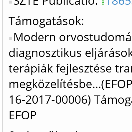
SZTE Publicatio:
1865
Támogatások:
Modern orvostudomá
diagnosztikus eljáráso
terápiák fejlesztése tr
megközelítésbe...(EFOP
16-2017-00006) Támog
EFOP