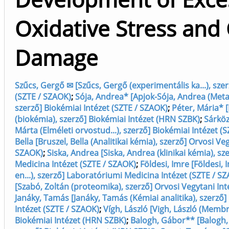
Oxidative Stress and 
Damage
Szűcs, Gergő ✉ [Szűcs, Gergő (experimentális ka...), szer
(SZTE / SZAOK)
;
Sója, Andrea* [Apjok-Sója, Andrea (Metab
szerző] Biokémiai Intézet (SZTE / SZAOK)
;
Péter, Mária* 
(biokémia), szerző] Biokémiai Intézet (HRN SZBK)
;
Sárköz
Márta (Elméleti orvostud...), szerző] Biokémiai Intézet (
Bella [Bruszel, Bella (Analitikai kémia), szerző] Orvosi Ve
SZAOK)
;
Siska, Andrea [Siska, Andrea (klinikai kémia), s
Medicina Intézet (SZTE / SZAOK)
;
Földesi, Imre [Földesi,
en...), szerző] Laboratóriumi Medicina Intézet (SZTE / S
[Szabó, Zoltán (proteomika), szerző] Orvosi Vegytani Int
Janáky, Tamás [Janáky, Tamás (Kémiai analitika), szerző]
Intézet (SZTE / SZAOK)
;
Vígh, László [Vigh, László (Membr
Biokémiai Intézet (HRN SZBK)
;
Balogh, Gábor** [Balogh,