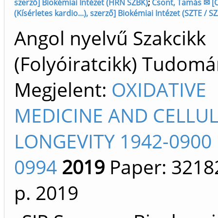
szerző] Biokémiai Intézet (HRN SZBK)
;
Csont, Tamás ✉ [C
(Kísérletes kardio...), szerző] Biokémiai Intézet (SZTE / 
Angol nyelvű Szakcikk
(Folyóiratcikk) Tudom
Megjelent:
OXIDATIVE
MEDICINE AND CELLU
LONGEVITY 1942-0900 
0994
2019
Paper: 3218
p.
2019