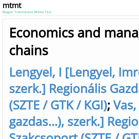
mtmt
Magyar Tudományos Művek Tára
Economics and manag
chains
Lengyel, I [Lengyel, Imr
szerk.] Regionális Gazd
(SZTE / GTK / KGI)
;
Vas,
gazdas...), szerk.] Regi
Szakcsoport (SZTE / GT