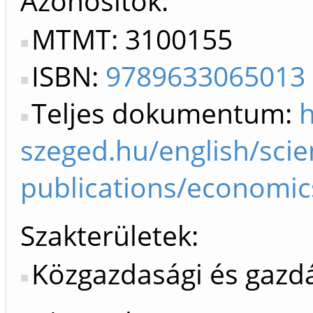
Azonosítók
MTMT: 3100155
ISBN:
9789633065013
Teljes dokumentum:
h
szeged.hu/english/scien
publications/economi
Szakterületek:
Közgazdasági és gaz