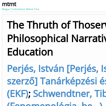
mtmt
Magyar Tudományos Művek Tára
The Thruth of Those
Philosophical Narrativ
Education
Perjés, István [Perjés,
szerző] Tanárképzési é
(EKF)
;
Schwendtner, Ti
(Fenomenológia, he...),