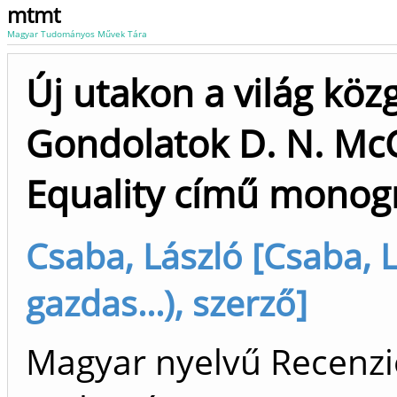
mtmt
Magyar Tudományos Művek Tára
Új utakon a világ kö
Gondolatok D. N. McC
Equality című monogr
Csaba, László [Csaba, 
gazdas...), szerző]
Magyar nyelvű Recenzió/