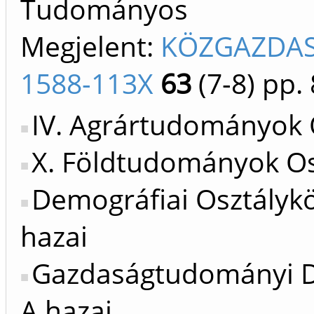
Tudományos
Megjelent:
KÖZGAZDAS
1588-113X
63
(7-8)
pp. 
IV. Agrártudományok 
X. Földtudományok Os
Demográfiai Osztálykö
hazai
Gazdaságtudományi Do
A hazai