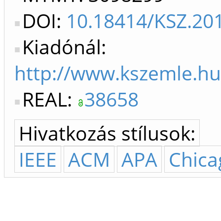
DOI:
10.18414/KSZ.201
Kiadónál:
http://www.kszemle.hu
REAL:
38658
Hivatkozás stílusok:
IEEE
ACM
APA
Chica