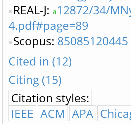
REAL-J:
12872/34/MN
4.pdf#page=89
Scopus:
85085120445
Cited in (12)
Citing (15)
Citation styles:
IEEE
ACM
APA
Chica