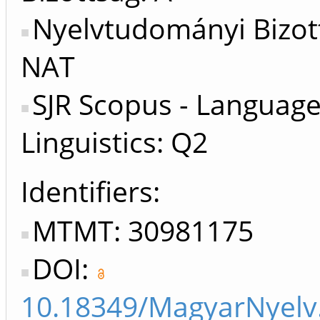
Nyelvtudományi Bizot
NAT
SJR Scopus - Languag
Linguistics: Q2
Identifiers
MTMT: 30981175
DOI:
10.18349/MagyarNyelv