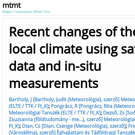
mtmt
Magyar Tudományos Művek Tára
Recent changes of th
local climate using sat
data and in-situ
measurements
Bartholy, J [Bartholy, Judit (Meteorológia), szerző] Mete
(ELTE / TTK / Ft_K)
;
Pongrácz, R [Pongrácz, Rita (Meteorol
Meteorológiai Tanszék (ELTE / TTK / Ft_K)
;
Dezső, Zs [So
Zsuzsanna (földtudomány - me...), szerző] Meteorológiai
Ft_K)
;
Dian, Cs [Dian, Csenge (Meteorológia), szerző]
;
Fri
(Városklíma), szerző] Éghajlattani és Tájföldrajzi Tanszék 