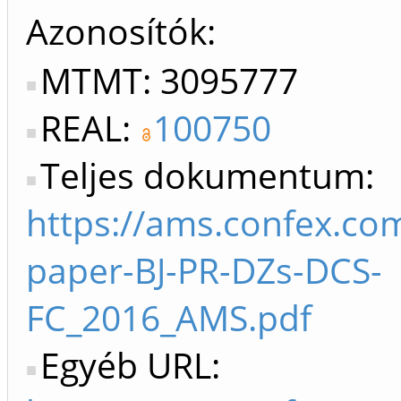
Azonosítók
MTMT: 3095777
REAL:
100750
Teljes dokumentum:
https://ams.confex.c
paper-BJ-PR-DZs-DCS-
FC_2016_AMS.pdf
Egyéb URL: