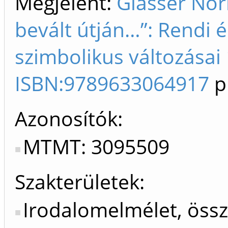
Megjelent:
Glässer Norb
bevált útján…”: Rendi 
szimbolikus változásai 
ISBN:9789633064917
p
Azonosítók
MTMT: 3095509
Szakterületek:
Irodalomelmélet, öss