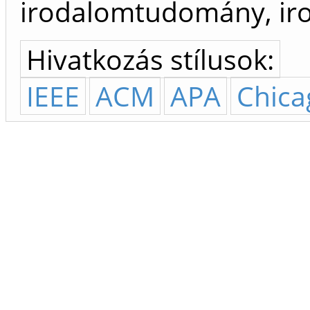
irodalomtudomány, iro
Hivatkozás stílusok:
IEEE
ACM
APA
Chica