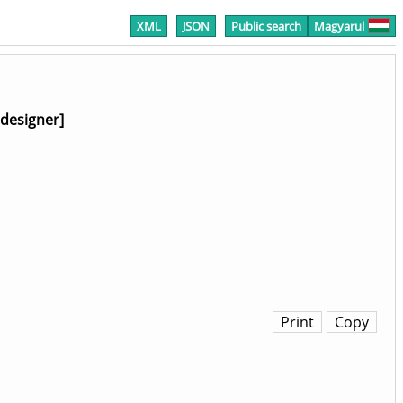
XML
JSON
Public search
Magyarul
 designer]
Print
Copy