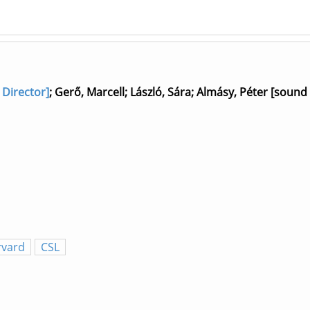
 Director]
;
Gerő, Marcell
;
László, Sára
;
Almásy, Péter [sound
rvard
CSL