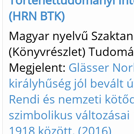
(HRN BTK)
Magyar nyelvű Szakta
(Könyvrészlet) Tudom
Megjelent:
Glässer Nor
királyhűség jól bevált 
Rendi és nemzeti kötő
szimbolikus változásai
1918 között. (2016)