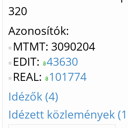
320
Azonosítók
MTMT: 3090204
EDIT:
43630
REAL:
101774
Idézők (4)
Idézett közlemények (1