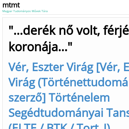
mtmt
Magyar Tudományos Művek Tára
"...derék nő volt, férj
koronája..."
Vér, Eszter Virág [Vér, 
Virág (Történettudomá
szerző] Történelem
Segédtudományai Tan
(ELTE / BTK / Tort_I)