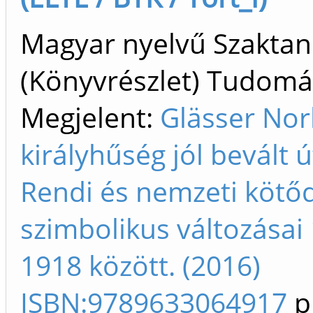
Magyar nyelvű Szakta
(Könyvrészlet) Tudom
Megjelent:
Glässer Nor
királyhűség jól bevált 
Rendi és nemzeti kötő
szimbolikus változásai
1918 között. (2016)
ISBN:9789633064917
p