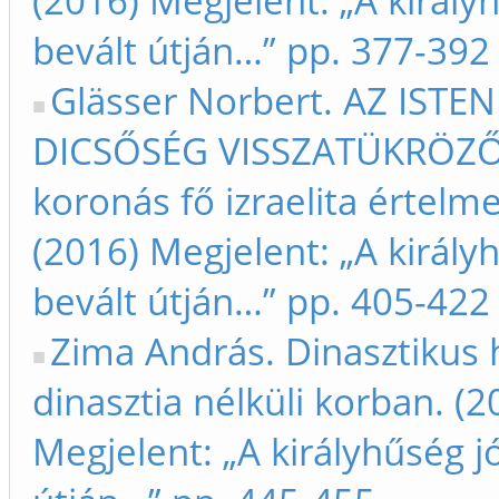
(2016) Megjelent: „A királyh
bevált útján…” pp. 377-392
Glässer Norbert. AZ ISTEN
DICSŐSÉG VISSZATÜKRÖZŐ
koronás fő izraelita értelme
(2016) Megjelent: „A királyh
bevált útján…” pp. 405-422
Zima András. Dinasztikus
dinasztia nélküli korban. (2
Megjelent: „A királyhűség jó