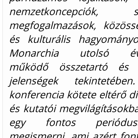
nemzetkoncepciók, sz
megfogalmazások, közössé
és kulturális hagyomány
Monarchia utolsó évt
működő összetartó és sz
jelenségek tekintetéb
konferencia kötete eltérő di
és kutatói megvilágítások
egy fontos periódus
megismerni, ami azért fon