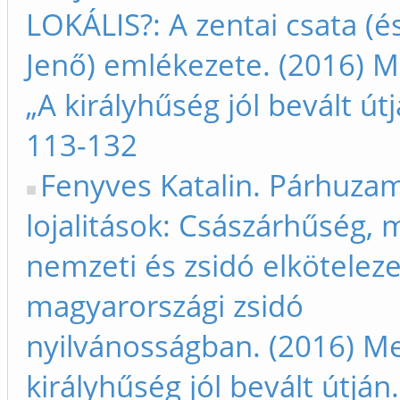
LOKÁLIS?: A zentai csata (é
Jenő) emlékezete. (2016) M
„A királyhűség jól bevált út
113-132
Fenyves Katalin. Párhuza
lojalitások: Császárhűség,
nemzeti és zsidó elköteleze
magyarországi zsidó
nyilvánosságban. (2016) Me
királyhűség jól bevált útján