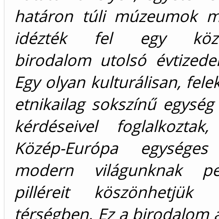
határon túli múzeumok m
idézték fel egy közé
birodalom utolsó évtizede
Egy olyan kulturálisan, fele
etnikailag sokszínű egység
kérdéseivel foglalkoztak
Közép-Európa egységes a
modern világunknak p
pilléreit köszönhetjü
térségben. Ez a birodalom