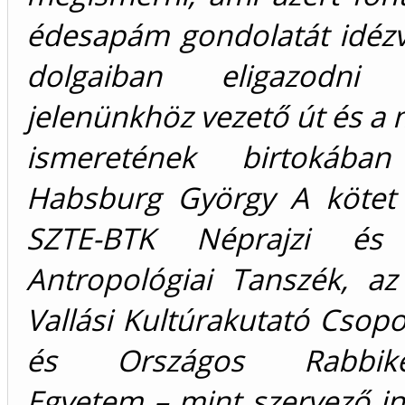
édesapám gondolatát idézv
dolgaiban eligazodn
jelenünkhöz vezető út és a 
ismeretének birtokában
Habsburg György A kötet 
SZTE-BTK Néprajzi és K
Antropológiai Tanszék, a
Vallási Kultúrakutató Csopo
és Országos Rabbikép
Egyetem – mint szervező i