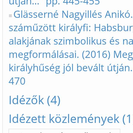
útján…” pp. 445-455
Glässerné Nagyillés Anikó.
száműzött királyfi: Habsbu
alakjának szimbolikus és na
megformálásai. (2016) Megj
királyhűség jól bevált útján
470
Idézők (4)
Idézett közlemények (1