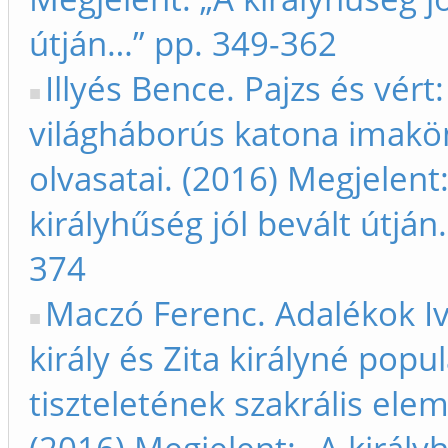
útján…” pp. 349-362
Illyés Bence. Pajzs és vért
világháborús katona imakö
olvasatai. (2016) Megjelent:
királyhűség jól bevált útján
374
Maczó Ferenc. Adalékok Iv
király és Zita királyné popul
tiszteletének szakrális ele