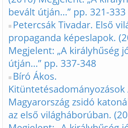
bevált útján…” pp. 321-333
Petercsák Tivadar. Első vi
propaganda képeslapok. (2
Megjelent: „A királyhűség jó
útján…” pp. 337-348
Bíró Ákos.
Kitüntetésadományozások A
Magyarország zsidó katonái
az első világháborúban. (2
Megjelent: „A királyhűség jó