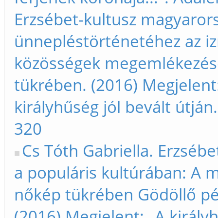
Erzsébet-kultusz magyarors
ünnepléstörténetéhez az izr
közösségek megemlékezés
tükrében. (2016) Megjelent
királyhűség jól bevált útján
320
Cs Tóth Gabriella. Erzsébe
a populáris kultúrában: A
nőkép tükrében Gödöllő pé
(2016) Megjelent: „A királyh