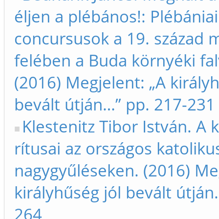
éljen a plébános!: Plébániai
concursusok a 19. század 
felében a Buda környéki fa
(2016) Megjelent: „A királyh
bevált útján…” pp. 217-231
Klestenitz Tibor István. A 
rítusai az országos katoliku
nagygyűléseken. (2016) Meg
királyhűség jól bevált útján
264