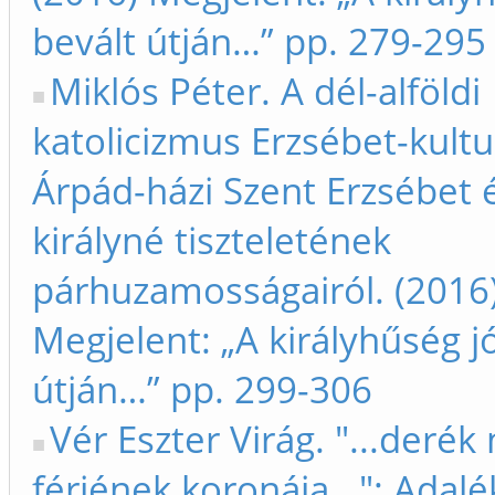
bevált útján…” pp. 279-295
Miklós Péter. A dél-alföldi
katolicizmus Erzsébet-kultu
Árpád-házi Szent Erzsébet 
királyné tiszteletének
párhuzamosságairól. (2016
Megjelent: „A királyhűség jó
útján…” pp. 299-306
Vér Eszter Virág. "...derék 
férjének koronája...": Adal