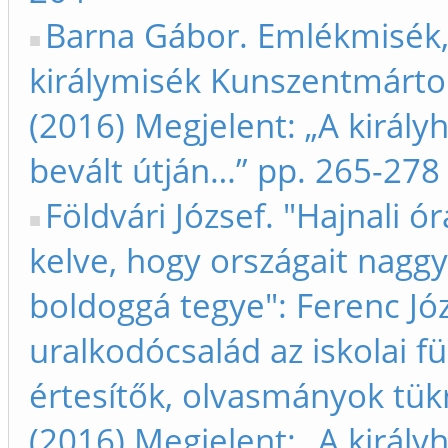
Barna Gábor. Emlékmisék
királymisék Kunszentmárt
(2016) Megjelent: „A királyh
bevált útján…” pp. 265-278
Földvári József. "Hajnali ó
kelve, hogy országait naggy
boldoggá tegye": Ferenc Józ
uralkodócsalád az iskolai fü
értesítők, olvasmányok tük
(2016) Megjelent: „A királyh