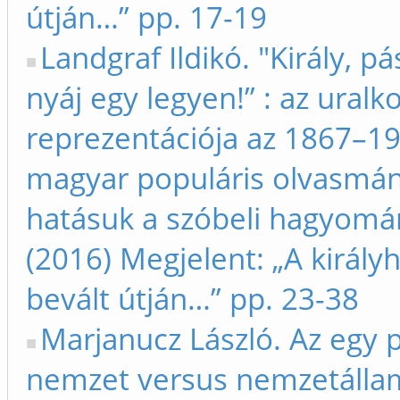
útján…” pp. 17-19
Landgraf Ildikó. "Király, pá
nyáj egy legyen!” : az ural
reprezentációja az 1867–19
magyar populáris olvasmá
hatásuk a szóbeli hagyomá
(2016) Megjelent: „A királyh
bevált útján…” pp. 23-38
Marjanucz László. Az egy po
nemzet versus nemzetálla