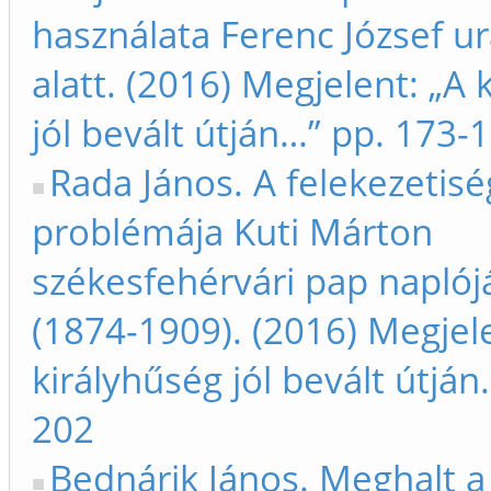
használata Ferenc József u
alatt. (2016) Megjelent: „A 
jól bevált útján…” pp. 173-
Rada János. A felekezetisé
problémája Kuti Márton
székesfehérvári pap napló
(1874-1909). (2016) Megjele
királyhűség jól bevált útján
202
Bednárik János. Meghalt a