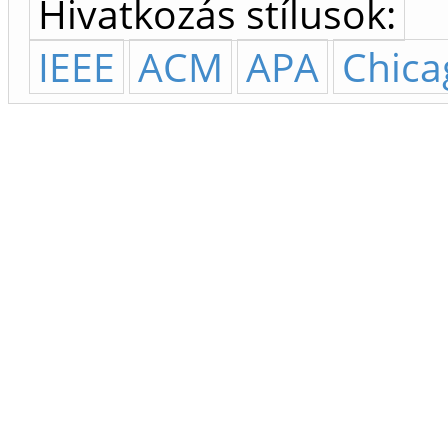
Hivatkozás stílusok:
IEEE
ACM
APA
Chica