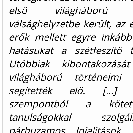
első világháború k
válsághelyzetbe került, az 
erők mellett egyre inkább
hatásukat a szétfeszítő t
Utóbbiak kibontakozásá
világháború történelmi 
segítették elő. […]
szempontból a köte
tanulságokkal szol
párhuzamos lojalitások,