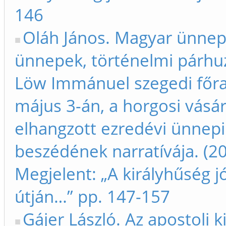
146
Oláh János. Magyar ünnepe
ünnepek, történelmi párh
Löw Immánuel szegedi főr
május 3-án, a horgosi vásá
elhangzott ezredévi ünnepi
beszédének narratívája. (2
Megjelent: „A királyhűség jó
útján…” pp. 147-157
Gájer László. Az apostoli ki