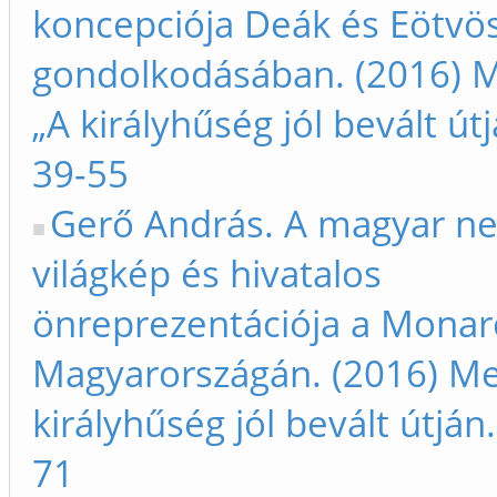
koncepciója Deák és Eötvö
gondolkodásában. (2016) M
„A királyhűség jól bevált út
39-55
Gerő András. A magyar n
világkép és hivatalos
önreprezentációja a Monar
Magyarországán. (2016) Meg
királyhűség jól bevált útján
71