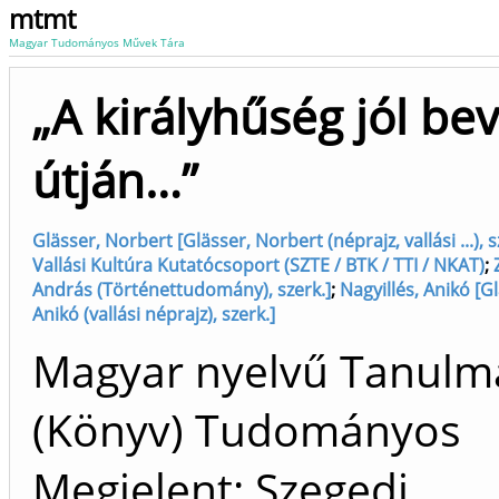
mtmt
Magyar Tudományos Művek Tára
„A királyhűség jól bev
útján…”
Glässer, Norbert [Glässer, Norbert (néprajz, vallási ...),
Vallási Kultúra Kutatócsoport (SZTE / BTK / TTI / NKAT)
;
András (Történettudomány), szerk.]
;
Nagyillés, Anikó [G
Anikó (vallási néprajz), szerk.]
Magyar nyelvű Tanulm
(Könyv) Tudományos
Megjelent: Szegedi