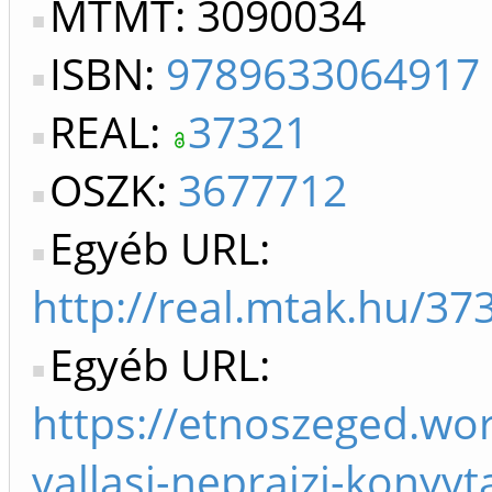
MTMT: 3090034
ISBN:
9789633064917
REAL:
37321
OSZK:
3677712
Egyéb URL:
http://real.mtak.hu/3
Egyéb URL:
https://etnoszeged.wo
vallasi-neprajzi-konyvt