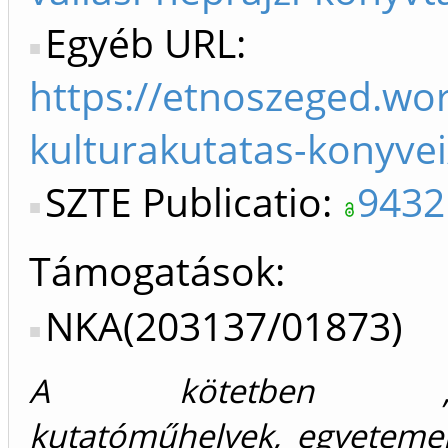
Egyéb URL:
https://etnoszeged.wor
kulturakutatas-konyvei
SZTE Publicatio:
9432
Támogatások:
NKA(203137/01873)
A kötetben „aka
kutatóműhelyek, egyetemek