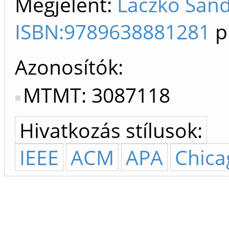
Megjelent:
Laczkó Sánd
ISBN:9789638881281
p
Azonosítók
MTMT: 3087118
Hivatkozás stílusok:
IEEE
ACM
APA
Chica