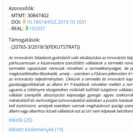
Azonosítók
MTMT: 30847402
DOI:
10.18414/KSZ.2019.10.1031
REAL:
102337
Támogatások:
(20765-3/2018/3(FEKUTSTRAT))
Az innovációs feladatok gyártástól való elválasztása az innovációs ké
párhuzamosan a kiszervezésre szerződött vállalatok a termelés növe
termelési tapasztalat nemcsak növelheti a termelékenységet, de ja
megközelítésébe illeszkedik, amely – szemben a főáram jellemzően K+ 
az innovációs teljesítményben. Cikkünk a termelés és innováció ka
gazdaságpolitikának az állami K+ F-kiadások növelése mellett a ter
ugyanis a többnyire elszigetelten működő külföldi tulajdonú vállalat
vállalati szereplők abszorpciós képessége gyenge: egyes szektor
méretükből és technológiai színvonalukból adódóan a pozitív hatások
kell ösztönözni, amelyek esetében vannak meghatározó iparági szerep
állami vagy államhoz közeli vállalatok ezt az űrt nem képesek betölteni
Idézők (25)
Idézett közlemények (19)