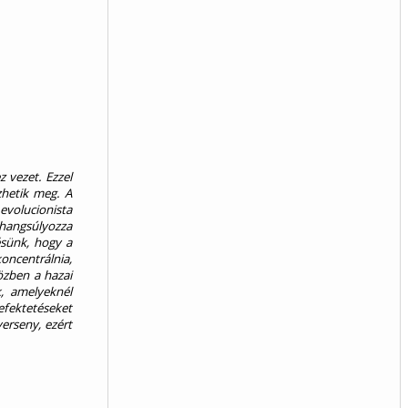
z vezet. Ezzel
zhetik meg. A
evolucionista
 hangsúlyozza
ésünk, hogy a
oncentrálnia,
özben a hazai
, amelyeknél
efektetéseket
erseny, ezért