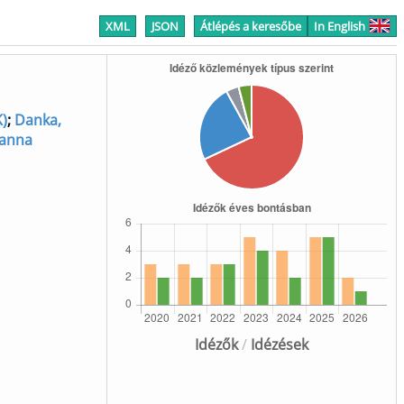
XML
JSON
Átlépés a keresőbe
In English
K)
;
Danka,
sanna
Idézők
/
Idézések