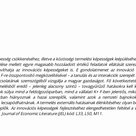
pesség csökkenéséhez, illetve a közösségi termelési képességek leépüléséhe
lése mellett egyre magasabb hozzáadott értékű feladatok ellátását szere
víthatja az innovációs képességeket is. E gondolatmenet az innováció 
F-re összpontosító megközelítésével – a tanulás és az interakciók szerepét
pcsolatának szemszögéből vizsgálja a magyar gazdaságot. Fő következtet
melésből eredő – jelenleg alacsony szintű – tovagyűrűző hatásokra kell k
ok súlya mind a feldolgozóiparban, mind a vállalati K+ F-ben jelentős, mik
okban hiányoznak a hazai szereplők, valamint azok a nemzeti bajnokok
 lecsapódhatnának. A termelés externális hatásainak élénkítéséhez olyan b
lők. Az innovációs képességek fejlesztéséhez elengedhetetlen feltétel a v
. Journal of Economic Literature (JEL) kód: L33, L50, M11.