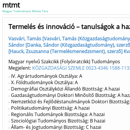
mtmt
Magyar Tudományos Művek Tára
Termelés és innováció – tanulságok a haz
Vasvári, Tamás [Vasvári, Tamás (Közgazdaságtudomány)
Sándor [Danka, Sándor (Közgazdaságtudomány), szerző]
[Hauck, Zsuzsanna (Termelésmenedzsment), szerző] Kva
Magyar nyelvű Szakcikk (Folyóiratcikk) Tudományos
Megjelent:
KÖZGAZDASÁGI SZEMLE 0023-4346 1588-113
IV. Agrártudományok Osztálya: A
X. Földtudományok Osztálya: A
Demográfiai Osztályközi Állandó Bizottság: A hazai
Gazdaságtudományi Doktori Minősítő Bizottság: A haz
Nemzetközi és Fejlődéstanulmányok Doktori Bizottság:
Politikatudományi Bizottság: A hazai
Regionális Tudományok Bizottsága: A hazai
Szociológiai Tudományos Bizottság: B hazai
Állam- és Jogtudományi Bizottság: C hazai