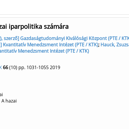
ai iparpolitika számára
, szerző] Gazdaságtudományi Kiválósági Központ (PTE / KT
 Kvantitatív Menedzsment Intézet (PTE / KTK)
;
Hauck, Zsuz
ntitatív Menedzsment Intézet (PTE / KTK)
X
66
(10)
pp. 1031-1055
2019
ai
 A hazai