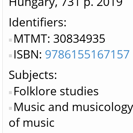
Hungary, 731 p.
2019
Identifiers
MTMT: 30834935
ISBN:
9786155167157
Subjects:
Folklore studies
Music and musicology,
of music