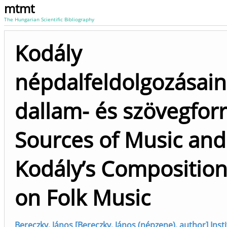
mtmt
The Hungarian Scientific Bibliography
Kodály
népdalfeldolgozásai
dallam- és szövegforr
Sources of Music and
Kodály’s Compositio
on Folk Music
Bereczky, János [Bereczky, János (népzene), author] Inst