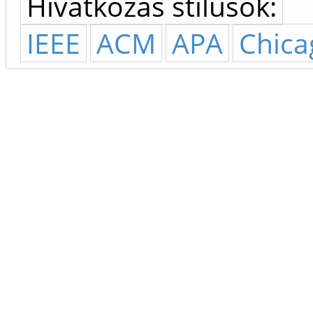
Hivatkozás stílusok:
IEEE
ACM
APA
Chica