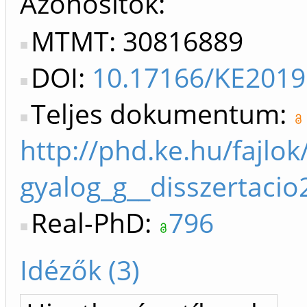
Azonosítók
MTMT: 30816889
DOI:
10.17166/KE2019
Teljes dokumentum:
http://phd.ke.hu/fajlo
gyalog_g__disszertacio
Real-PhD:
796
Idézők (3)