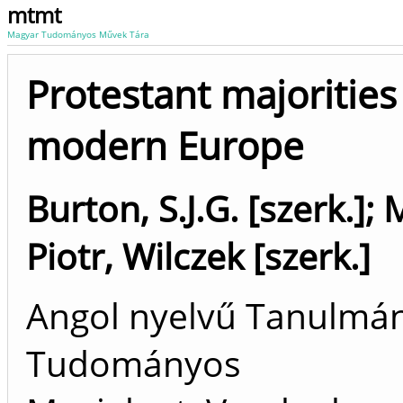
mtmt
Magyar Tudományos Művek Tára
Protestant majorities
modern Europe
Burton, S.J.G. [szerk.]
;
M
Piotr, Wilczek [szerk.]
Angol nyelvű Tanulmán
Tudományos