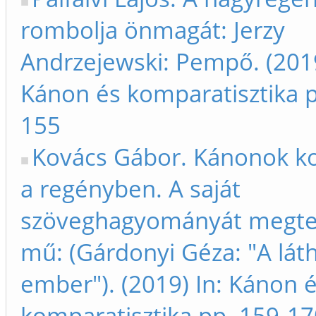
rombolja önmagát: Jerzy
Andrzejewski: Pempő. (2019
Kánon és komparatisztika p
155
Kovács Gábor. Kánonok ko
a regényben. A saját
szöveghagyományát megt
mű: (Gárdonyi Géza: "A lát
ember"). (2019) In: Kánon 
komparatisztika pp. 159-17