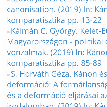
canonisation. (2019) In: Ká
komparatisztika pp. 13-22
Kálmán C. György. Kelet-
Magyarországon - politikai 
vonzalmak. (2019) In: Káno
komparatisztika pp. 85-89
S. Horváth Géza. Kánon é
deformáció: A formátlansá
és a deformáció eljárásai a
irodalomban. (2019) In: Ká