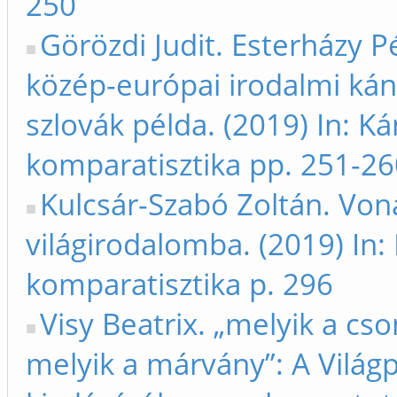
250
Görözdi Judit. Esterházy P
közép-európai irodalmi kán
szlovák példa. (2019) In: K
komparatisztika pp. 251-26
Kulcsár-Szabó Zoltán. Von
világirodalomba. (2019) In:
komparatisztika p. 296
Visy Beatrix. „melyik a cso
melyik a márvány”: A Világp