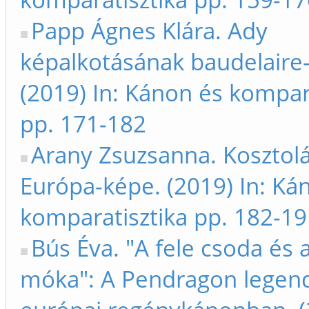
Papp Ágnes Klára. Ady
képalkotásának baudelaire-
(2019) In: Kánon és kompar
pp. 171-182
Arany Zsuzsanna. Kosztol
Európa-képe. (2019) In: Ká
komparatisztika pp. 182-19
Bús Éva. "A fele csoda és a
móka": A Pendragon legend