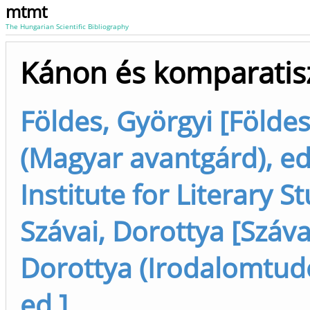
mtmt
The Hungarian Scientific Bibliography
Kánon és komparatis
Földes, Györgyi [Földes
(Magyar avantgárd), ed
Institute for Literary S
Szávai, Dorottya [Száva
Dorottya (Irodalomtu
ed.]