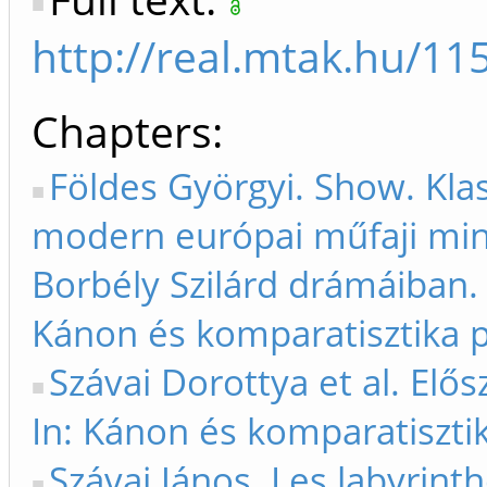
http://real.mtak.hu/11
Chapters
Földes Györgyi. Show. Kla
modern európai műfaji mi
Borbély Szilárd drámáiban. 
Kánon és komparatisztika p
Szávai Dorottya et al. Elős
In: Kánon és komparatiszti
Szávai János. Les labyrinth