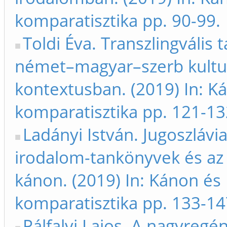
komparatisztika pp. 90-99.
Toldi Éva. Transzlingvális 
német–magyar–szerb kultur
kontextusban. (2019) In: K
komparatisztika pp. 121-13
Ladányi István. Jugoszlávi
irodalom-tankönyvek és az 
kánon. (2019) In: Kánon és
komparatisztika pp. 133-14
Pálfalvi Lajos. A nagyregé