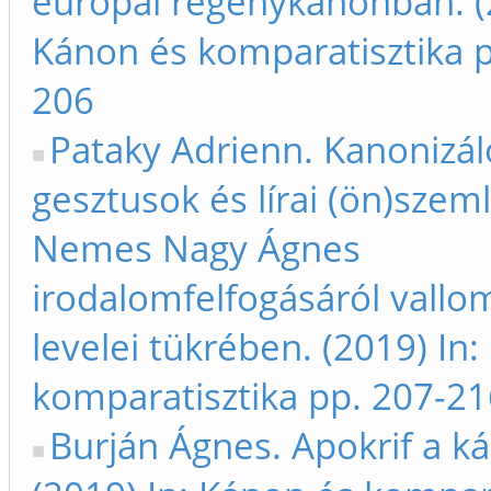
európai regénykánonban. (2
Kánon és komparatisztika p
206
Pataky Adrienn. Kanonizál
gesztusok és lírai (ön)szeml
Nemes Nagy Ágnes
irodalomfelfogásáról vallo
levelei tükrében. (2019) In
komparatisztika pp. 207-21
Burján Ágnes. Apokrif a k