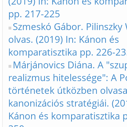
(2019) In: Kánon és kompar
pp. 217-225
Szmeskó Gábor. Pilinszky 
olvas. (2019) In: Kánon és
komparatisztika pp. 226-23
Márjánovics Diána. A "szu
realizmus hitelessége": A 
történetek útközben olvasa
kanonizációs stratégiái. (20
Kánon és komparatisztika p