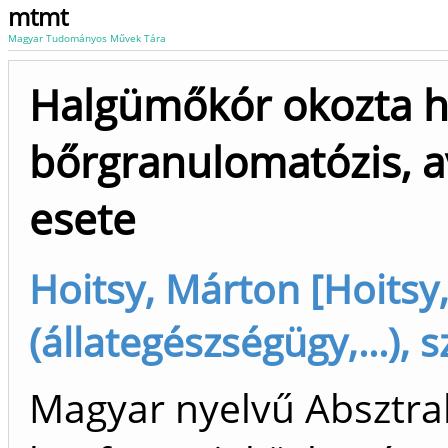
mtmt
Magyar Tudományos Művek Tára
Halgümőkór okozta 
bőrgranulomatózis, a
esete
Hoitsy, Márton [Hoitsy
(állategészségügy,...), 
Magyar nyelvű Absztrak