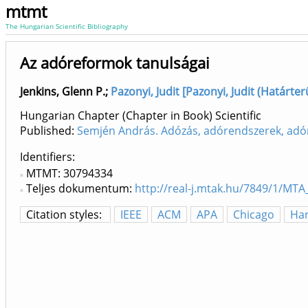
mtmt
The Hungarian Scientific Bibliography
Az adóreformok tanulságai
Jenkins, Glenn P.
;
Pazonyi, Judit [Pazonyi, Judit (Határterü
Hungarian Chapter (Chapter in Book) Scientific
Published:
Semjén András. Adózás, adórendszerek, adóre
Identifiers
MTMT: 30794334
Teljes dokumentum:
http://real-j.mtak.hu/7849/1/MTA
Citation styles:
IEEE
ACM
APA
Chicago
Ha