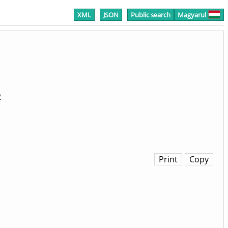
XML
JSON
Public search
Magyarul
2
Print
Copy