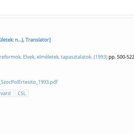
letek: n...), Translator]
formok. Elvek, elméletek, tapasztalatok. (1993)
pp. 500-52
_SzocPolErtesito_1993.pdf
rvard
CSL