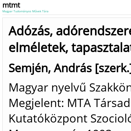
mtmt
Magyar Tudományos Művek Tára
Adózás, adórendszere
elméletek, tapasztala
Semjén, András [szerk.
Magyar nyelvű Szakkö
Megjelent: MTA Társa
Kutatóközpont Szocioló