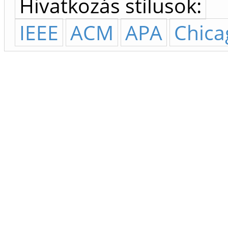
Hivatkozás stílusok:
IEEE
ACM
APA
Chica