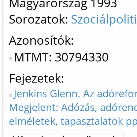
Magyarország
1993
Sorozatok:
Szociálpolit
Azonosítók
MTMT: 30794330
Fejezetek
Jenkins Glenn. Az adórefo
Megjelent: Adózás, adórend
elméletek, tapasztalatok p