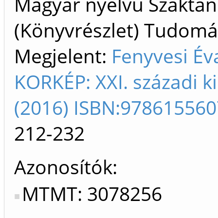
Magyar nyelvű Szakta
(Könyvrészlet) Tudom
Megjelent:
Fenyvesi Év
KORKÉP: XXI. századi k
(2016) ISBN:97861556
212-232
Azonosítók
MTMT: 3078256