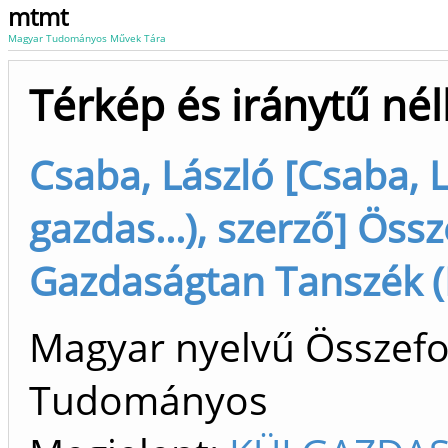
mtmt
Magyar Tudományos Művek Tára
Térkép és iránytű nél
Csaba, László [Csaba, 
gazdas...), szerző] Öss
Gazdaságtan Tanszék (
Magyar nyelvű Összefogl
Tudományos