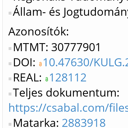
Állam- és Jogtudomány
Azonosítók
MTMT: 30777901
DOI:
10.47630/KULG.2
REAL:
128112
Teljes dokumentum:
https://csabal.com/fil
Matarka:
2883918