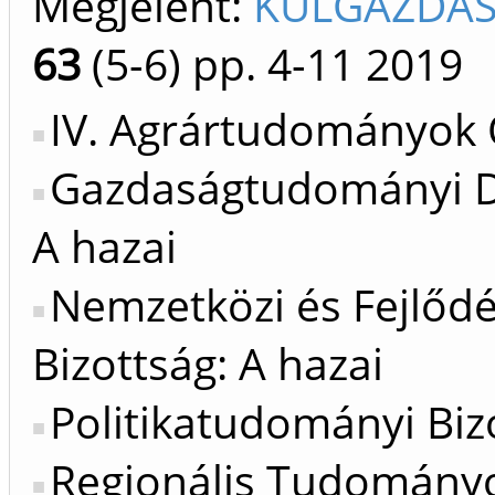
Megjelent:
KÜLGAZDASÁ
63
(5-6)
pp. 4-11
2019
IV. Agrártudományok 
Gazdaságtudományi Do
A hazai
Nemzetközi és Fejlőd
Bizottság: A hazai
Politikatudományi Bizo
Regionális Tudományok